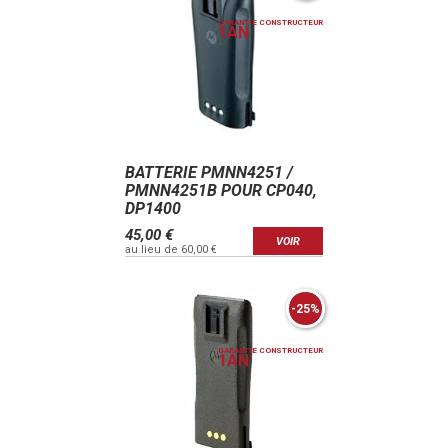
GARANTIE CONSTRUCTEUR
1
AN
BATTERIE PMNN4251 /
PMNN4251B POUR CP040,
DP1400
45,00 €
VOIR
au lieu de 60,00 €
-25%
GARANTIE CONSTRUCTEUR
1
AN