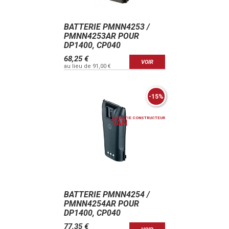
BATTERIE PMNN4253 /
PMNN4253AR POUR
DP1400, CP040
68,25 €
VOIR
au lieu de 91,00 €
-15%
GARANTIE CONSTRUCTEUR
1
AN
BATTERIE PMNN4254 /
PMNN4254AR POUR
DP1400, CP040
77,35 €