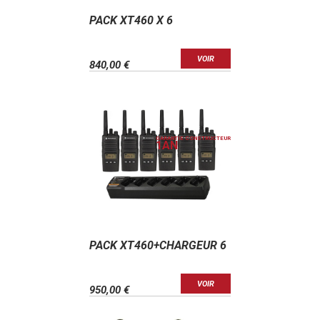
PACK XT460 X 6
VOIR
840,00 €
GARANTIE CONSTRUCTEUR
1
AN
PACK XT460+CHARGEUR 6
VOIR
950,00 €