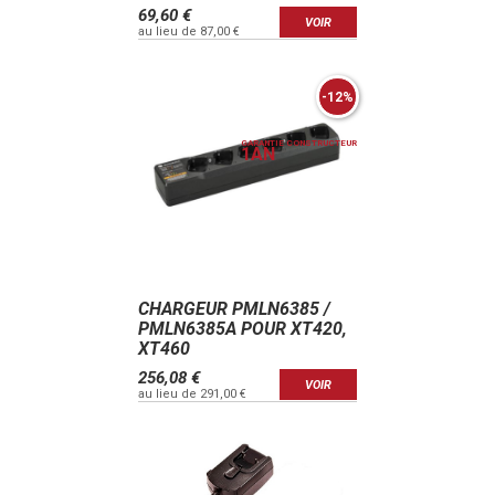
69,60 €
VOIR
au lieu de 87,00 €
-12%
GARANTIE CONSTRUCTEUR
1
AN
CHARGEUR PMLN6385 /
PMLN6385A POUR XT420,
XT460
256,08 €
VOIR
au lieu de 291,00 €