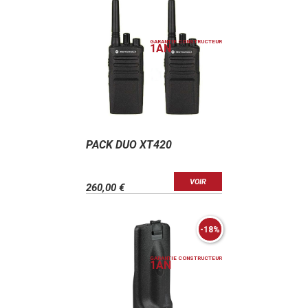
GARANTIE CONSTRUCTEUR
1
AN
PACK DUO XT420
VOIR
260,00 €
-18%
GARANTIE CONSTRUCTEUR
1
AN