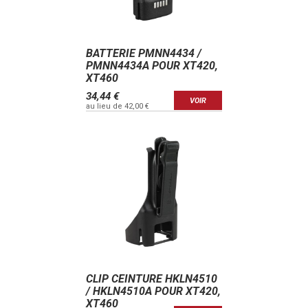
BATTERIE PMNN4434 /
PMNN4434A POUR XT420,
XT460
34,44 €
VOIR
au lieu de 42,00 €
CLIP CEINTURE HKLN4510
/ HKLN4510A POUR XT420,
XT460