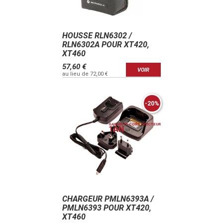
HOUSSE RLN6302 /
RLN6302A POUR XT420,
XT460
57,60 €
VOIR
au lieu de 72,00 €
-20%
GARANTIE CONSTRUCTEUR
1
AN
CHARGEUR PMLN6393A /
PMLN6393 POUR XT420,
XT460