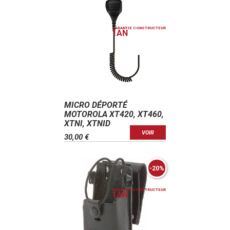
GARANTIE CONSTRUCTEUR
1
AN
MICRO DÉPORTÉ
MOTOROLA XT420, XT460,
XTNI, XTNID
VOIR
30,00 €
-20%
GARANTIE CONSTRUCTEUR
1
AN