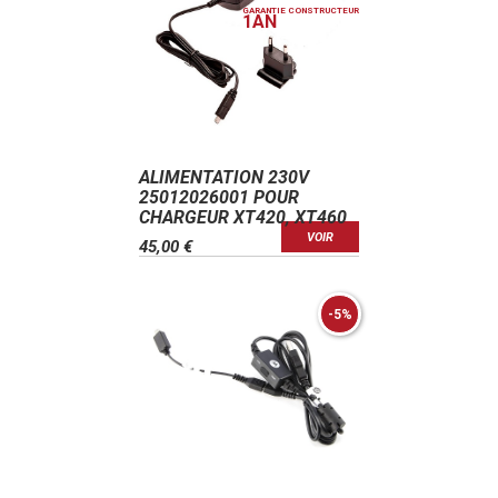
GARANTIE CONSTRUCTEUR
1
AN
ALIMENTATION 230V
25012026001 POUR
CHARGEUR XT420, XT460
VOIR
45,00 €
-5%