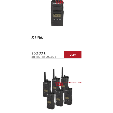
1
AN
- 2 x Chargeur de bureau
- 2 x Manuel d'utilisation XT460
Radiocomstore, vos achats au meilleur prix en un simple clic.
Commandez en ligne, c'est simple, rapide et moins cher !
XT460
150,00 €
VOIR
au lieu de 200,00 €
GARANTIE CONSTRUCTEUR
1
AN