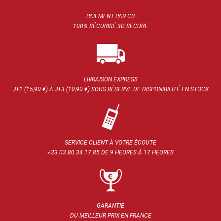
instaurée par l’article 45 II de la loi de finances pour 1987
modifiée, pour frais d’intervention occasionnés à l’administration.
PAIEMENT PAR CB
100% SÉCURISÉ 3D SECURE
Radiocomstore, vos achats au meilleur prix en un simple clic.
Commandez en ligne, c'est simple, rapide et moins cher !
LIVRAISON EXPRESS
J+1 (15,90 €) À J+3 (10,90 €) SOUS RÉSERVE DE DISPONIBILITÉ EN STOCK
SERVICE CLIENT À VOTRE ÉCOUTE
+33.03.80.34.17.85 DE 9 HEURES À 17 HEURES
GARANTIE
DU MEILLEUR PRIX EN FRANCE