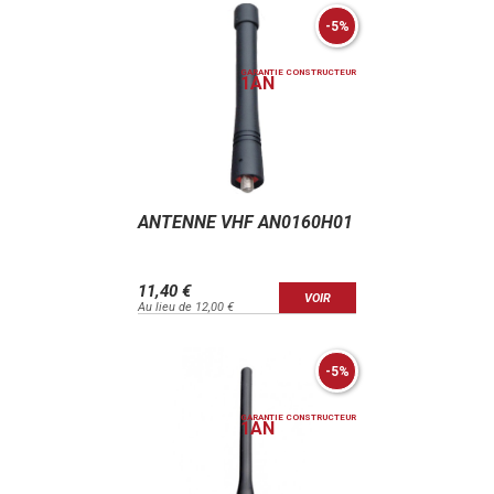
-5%
GARANTIE CONSTRUCTEUR
1
AN
ANTENNE VHF AN0160H01
11,40 €
VOIR
Au lieu de 12,00 €
-5%
GARANTIE CONSTRUCTEUR
1
AN