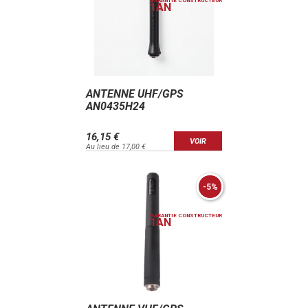
GARANTIE CONSTRUCTEUR
1
AN
ANTENNE UHF/GPS
AN0435H24
16,15 €
VOIR
Au lieu de 17,00 €
-5%
GARANTIE CONSTRUCTEUR
1
AN