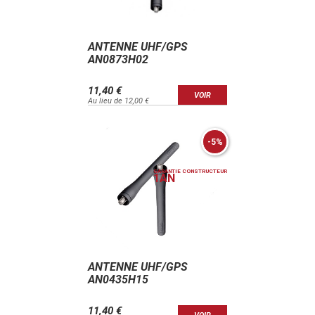
ANTENNE UHF/GPS
AN0873H02
11,40 €
VOIR
Au lieu de 12,00 €
-5%
GARANTIE CONSTRUCTEUR
1
AN
ANTENNE UHF/GPS
AN0435H15
11,40 €