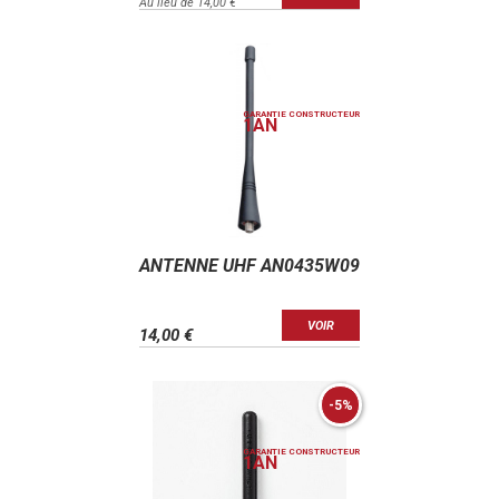
Au lieu de 14,00 €
GARANTIE CONSTRUCTEUR
1
AN
ANTENNE UHF AN0435W09
VOIR
14,00 €
-5%
GARANTIE CONSTRUCTEUR
1
AN