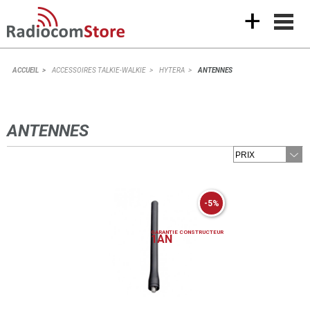
+
ACCUEIL
ACCESSOIRES TALKIE-WALKIE
HYTERA
ANTENNES
ANTENNES
-5%
GARANTIE CONSTRUCTEUR
1
AN