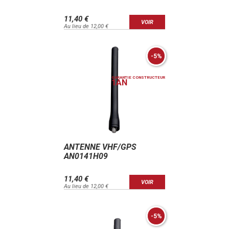
11,40 €
VOIR
Au lieu de 12,00 €
-5%
GARANTIE CONSTRUCTEUR
1
AN
ANTENNE VHF/GPS
AN0141H09
11,40 €
VOIR
Au lieu de 12,00 €
-5%