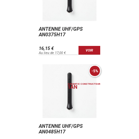
ANTENNE UHF/GPS
AN0375H17
16,15 €
VOIR
Au lieu de 17,00 €
-5%
GARANTIE CONSTRUCTEUR
1
AN
ANTENNE UHF/GPS
AN0485H17