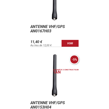
ANTENNE VHF/GPS
AN0167H03
11,40 €
VOIR
Au lieu de 12,00 €
-5%
GARANTIE CONSTRUCTEUR
1
AN
ANTENNE VHF/GPS
AN0153H04