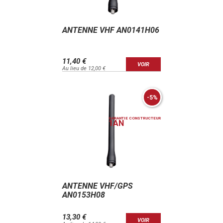
ANTENNE VHF AN0141H06
11,40 €
VOIR
Au lieu de 12,00 €
-5%
GARANTIE CONSTRUCTEUR
1
AN
ANTENNE VHF/GPS
AN0153H08
13,30 €
VOIR