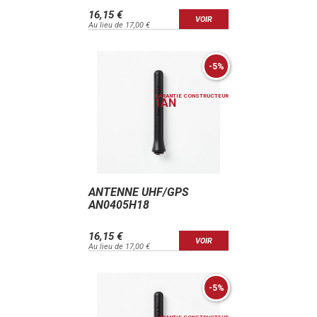
16,15 €
VOIR
Au lieu de 17,00 €
-5%
GARANTIE CONSTRUCTEUR
1
AN
ANTENNE UHF/GPS
AN0405H18
16,15 €
VOIR
Au lieu de 17,00 €
-5%